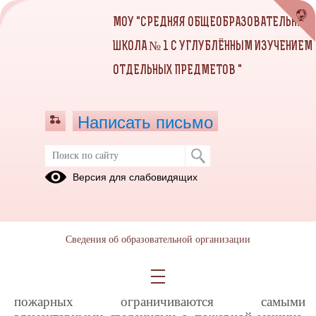
МОУ "СРЕДНЯЯ ОБЩЕОБРАЗОВАТЕЛЬНАЯ
ШКОЛА № 1 С УГЛУБЛЁННЫМ ИЗУЧЕНИЕМ
ОТДЕЛЬНЫХ ПРЕДМЕТОВ "
Написать письмо
День пятый. "В каникулы на встречу
Версия для слабовидящих
со спасателями"
04.06.2021
Профессия пожарных и пожарные
Сведения об образовательной организации
автомобили — это то, что интересно любому
ребенку, особенно, мальчишкам. Но, к сожалению,
для многих детей представления о труде
пожарных ограничиваются самыми